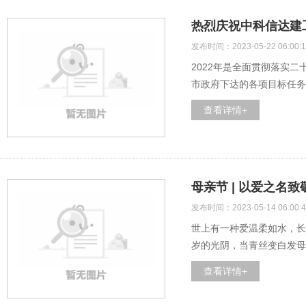
热烈庆祝中科信达建
发布时间：2023-05-22 06:00:1
2022年是全面贯彻落实二
市政府下达的各项目标任务
查看详情+
母亲节 | 以爱之名致
发布时间：2023-05-14 06:00:4
世上有一种爱温柔如水，长
岁的光阴，当青丝变白发母
查看详情+